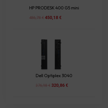
HP PRODESK 400 G5 mini
Original
450,18
€
Current
486,78
€
price
price
was:
is:
486,78 €.
450,18 €.
Dell Optiplex 3040
Original
320,86
€
Current
376,98
€
price
price
was:
is: