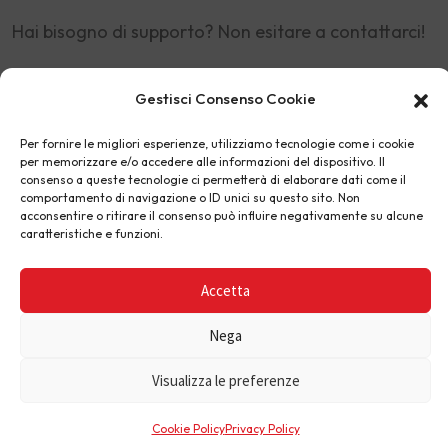
Hai bisogno di supporto? Non esitare a contattarci!
Via A.Pacinotti 2, Santa Croce sull'Arno (Pisa) -
Gestisci Consenso Cookie
Italia
Per fornire le migliori esperienze, utilizziamo tecnologie come i cookie
shop@nkey.it
per memorizzare e/o accedere alle informazioni del dispositivo. Il
consenso a queste tecnologie ci permetterà di elaborare dati come il
+39 0571 367749
comportamento di navigazione o ID unici su questo sito. Non
acconsentire o ritirare il consenso può influire negativamente su alcune
caratteristiche e funzioni.
Accetta
Nkey
© Copyright 2023, Al Right Reserved
Nega
Visualizza le preferenze
Cookie Policy
Privacy Policy