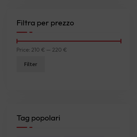
376,98 €.
320,86 €.
Filtra per prezzo
Price:
210 €
—
220 €
Filter
Min
Max
price
price
Tag popolari