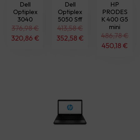
Dell
Dell
HP
Optiplex
Optiplex
PRODES
3040
5050 Sff
K 400 G5
mini
376,98
€
413,58
€
486,78
€
Original
Current
Original
Current
320,86
€
352,58
€
Original
Cur
450,18
€
price
price
price
price
price
pri
was:
is:
was:
is:
was:
is:
376,98 €.
320,86 €.
413,58 €.
352,58 €.
486,78 €.
450