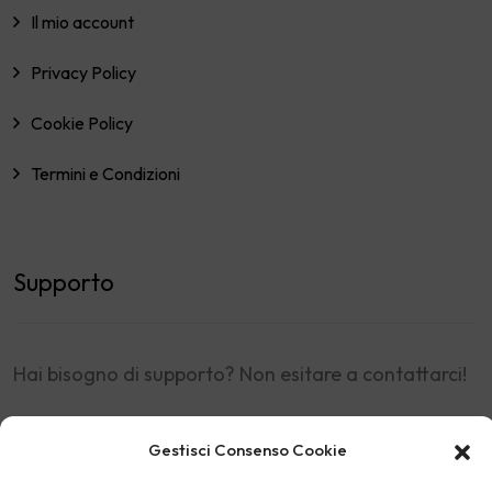
Il mio account
Privacy Policy
Cookie Policy
Termini e Condizioni
Supporto
Hai bisogno di supporto? Non esitare a contattarci!
Via A.Pacinotti 2, Santa Croce sull'Arno (Pisa) -
Gestisci Consenso Cookie
Italia