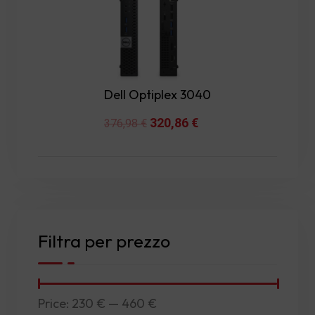
Dell Optiplex 3040
Original
320,86
€
Current
376,98
€
price
price
was:
is:
376,98 €.
320,86 €.
Filtra per prezzo
Price:
230 €
—
460 €