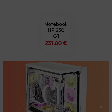
Notebook
HP 250
G1
231,80
€