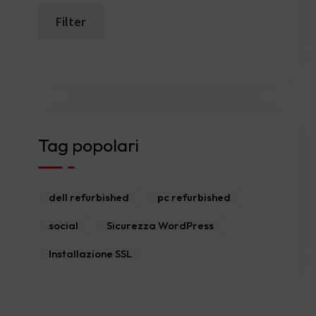
Filter
Min
Max
price
price
Tag popolari
dell refurbished
pc refurbished
social
Sicurezza WordPress
Installazione SSL