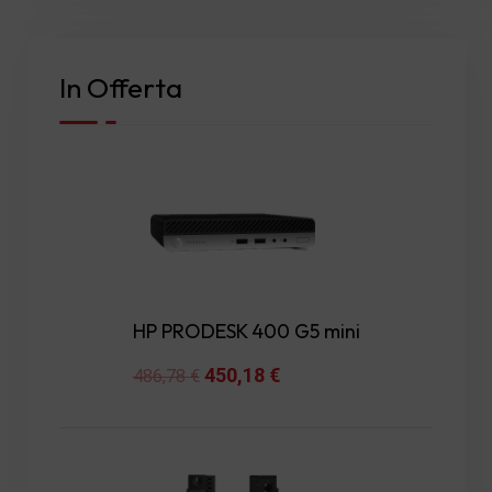
In Offerta
HP PRODESK 400 G5 mini
Original
450,18
€
Current
486,78
€
price
price
was:
is:
486,78 €.
450,18 €.