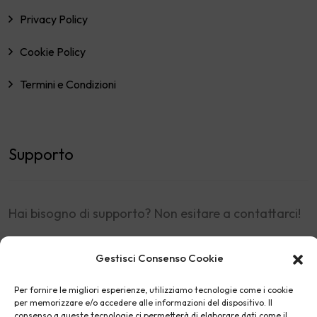
Privacy Policy
Cookie Policy
Termini e Condizioni
Supporto
Hai bisogno di supporto? Non esitare a contattarci!
Via A.Pacinotti 2, Santa Croce sull'Arno (Pisa) -
Gestisci Consenso Cookie
Italia
Per fornire le migliori esperienze, utilizziamo tecnologie come i cookie
shop@nkey.it
per memorizzare e/o accedere alle informazioni del dispositivo. Il
consenso a queste tecnologie ci permetterà di elaborare dati come il