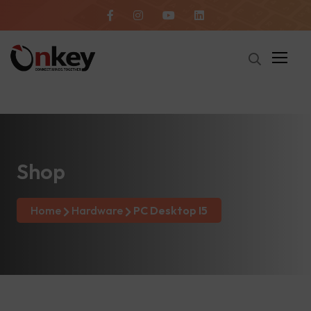
Shop
Home
Hardware
PC Desktop I5