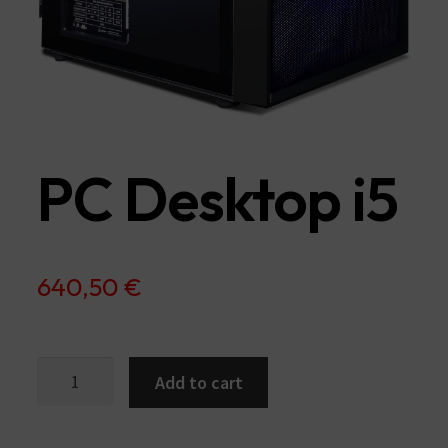
PC Desktop i5
640,50
€
PC
Add to cart
Desktop
i5