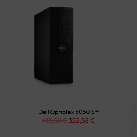
Dell Optiplex 5050 Sff
Original
Current
413,58
€
352,58
€
price
price