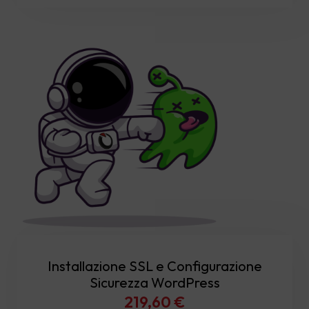
was:
is:
413,58 €.
352,58 €.
Installazione SSL e Configurazione
Sicurezza WordPress
219,60
€